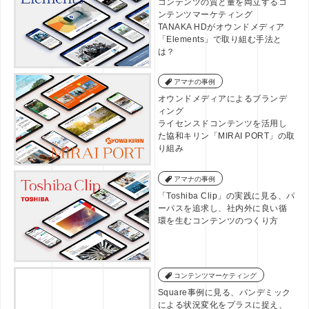
コンテンツの質と量を両立するコ
ンテンツマーケティング
TANAKA HDがオウンドメディア
「Elements」で取り組む手法と
は？
アマナの事例
オウンドメディアによるブランデ
ィング
ライセンスドコンテンツを活用し
た協和キリン「MIRAI PORT」の取
り組み
アマナの事例
「Toshiba Clip」の実践に見る、パ
ーパスを追求し、社内外に良い循
環を生むコンテンツのつくり方
コンテンツマーケティング
Square事例に見る、パンデミック
による状況変化をプラスに捉え、