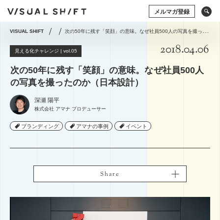
メルマガ登録
VISUAL SHIFT
次の50年に残す「笑顔」の意味。なぜ社員500人の写真を撮ったのか（日本設計）
2018.04.06
キーワードから検索
タグから検索
見える化チャレンジ | vol.05
次の50年に残す「笑顔」の意味。なぜ社員500人
ドローン
アート×ビジネス
CG
VR
の写真を撮ったのか（日本設計）
ストックフォト
アートフォト
ソーシャルメディア
動画
アマナの事例
深瀬 陽平
株式会社 アマナ プロデューサー
撮影術
シズル
イベント
タグから検索
ブランディング
ブランディング
アマナの事例
アマナの事例
イベント
イベント
グラフィックデザイン
写真の権利
システム開発
ドローン
アート×ビジネス
CG
VR
コミュニティマーケティング
ストックフォト
アートフォト
コミュニケーションデザイン
地方創生／地域活性
ソーシャルメディア
動画
アマナの事例
アプリケーション
空間デザイン
Webサイト
Share
Share
撮影術
プレゼンテーション
企画の立て方
オウンドメディア
Webデザイン
ECサイト
編集・ライティング
用語集
イラスト・マンガ
View All Tag
View All Tag