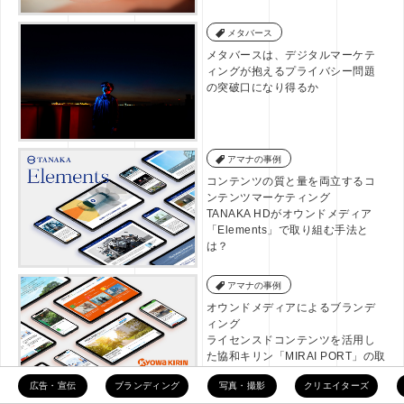
メタバース
メタバースは、デジタルマーケテ
ィングが抱えるプライバシー問題
の突破口になり得るか
アマナの事例
コンテンツの質と量を両立するコ
ンテンツマーケティング
TANAKA HDがオウンドメディア
「Elements」で取り組む手法と
は？
アマナの事例
オウンドメディアによるブランデ
ィング
ライセンスドコンテンツを活用し
た協和キリン「MIRAI PORT」の取
り組み
広告・宣伝
ブランディング
写真・撮影
クリエイターズ