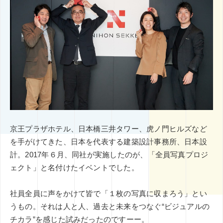
その他
ミエナイモノを可視化
グラフィックレコーディング
印刷技術
レタッチ
AI
企業のブランディング事例
アイデアのタネ
基礎知識
インナーブランディング
SDGs
COVID-19
特集
イノベーション
DX
CX
五感
コンテンツマーケティング
デザインシンキング
ブックガイド
課題設定
メタバース
京王プラザホテル、日本橋三井タワー、虎ノ門ヒルズなど
を手がけてきた、日本を代表する建築設計事務所、日本設
計。2017年６月、同社が実施したのが、「全員写真プロジ
ェクト」と名付けたイベントでした。
社員全員に声をかけて皆で「１枚の写真に収まろう」とい
うもの。それは人と人、過去と未来をつなぐ“ビジュアルの
チカラ”を感じた試みだったのですーー。