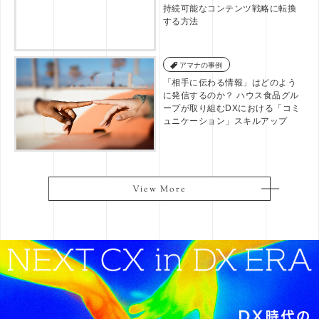
持続可能なコンテンツ戦略に転換
する方法
アマナの事例
「相手に伝わる情報」はどのよう
に発信するのか？ ハウス食品グル
ープが取り組むDXにおける「コミ
ュニケーション」スキルアップ
View More
View More