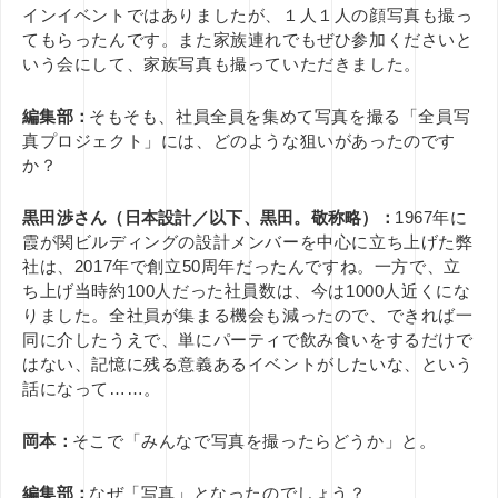
インイベントではありましたが、１人１人の顔写真も撮っ
てもらったんです。また家族連れでもぜひ参加くださいと
いう会にして、家族写真も撮っていただきました。
編集部：
そもそも、社員全員を集めて写真を撮る「全員写
真プロジェクト」には、どのような狙いがあったのです
か？
黒田渉さん（日本設計／以下、黒田。敬称略）：
1967年に
霞が関ビルディングの設計メンバーを中心に立ち上げた弊
社は、2017年で創立50周年だったんですね。一方で、立
ち上げ当時約100人だった社員数は、今は1000人近くにな
りました。全社員が集まる機会も減ったので、できれば一
同に介したうえで、単にパーティで飲み食いをするだけで
はない、記憶に残る意義あるイベントがしたいな、という
話になって……。
岡本：
そこで「みんなで写真を撮ったらどうか」と。
編集部：
なぜ「写真」となったのでしょう？