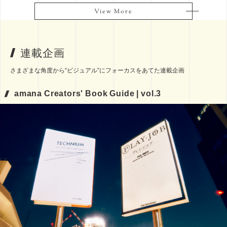
View More
View More
連載企画
さまざまな角度から“ビジュアル”にフォーカスをあてた連載企画
amana Creators' Book Guide | vol.3