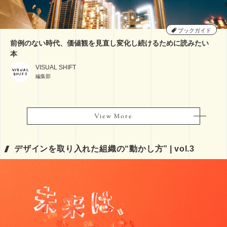
ブックガイド
前例のない時代、価値観を見直し変化し続けるために読みたい
本
VISUAL SHIFT
編集部
View More
View More
デザインを取り入れた組織の“動かし方” | vol.3