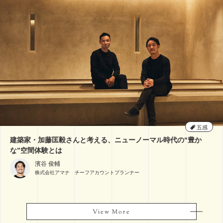
五感
建築家・加藤匡毅さんと考える、ニューノーマル時代の“豊か
な”空間体験とは
濱谷 俊輔
株式会社アマナ チーフアカウントプランナー
View More
View More