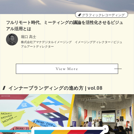
グラフィックレコーディング
フルリモート時代、ミーティングの議論を活性化させるビジュ
アル活用とは
堀口 高士
株式会社アマナデジタルイメージング イメージングディレクター / ビジュ
アルアートディレクター
View More
View More
インナーブランディングの進め方 | vol.08