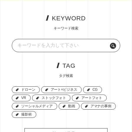
KEYWORD
キーワード検索
TAG
タグ検索
ドローン
ドローン
アート×ビジネス
アート×ビジネス
CG
CG
VR
VR
ストックフォト
ストックフォト
アートフォト
アートフォト
ソーシャルメディア
ソーシャルメディア
動画
動画
アマナの事例
アマナの事例
撮影術
撮影術