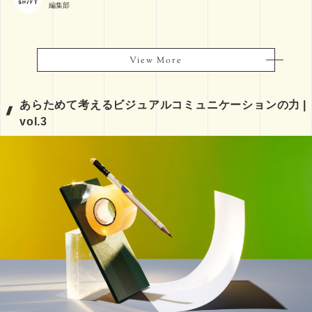
編集部
View More
View More
あらためて考えるビジュアルコミュニケーションの力 |
vol.3