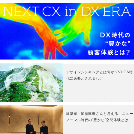
その他
ミエナイモノを可視化
グラフィックレコーディング
印刷技術
レタッチ
AI
企業のブランディング事例
アイデアのタネ
基礎知識
インナーブランディング
SDGs
COVID-19
特集
イノベーション
DX
CX
五感
コンテンツマーケティング
デザインシンキング
ブックガイド
課題設定
メタバース
デザインシンキングとは何か？VUCA時
代に必要とされるわけ
建築家・加藤匡毅さんと考える、ニュー
ノーマル時代の“豊かな”空間体験とは