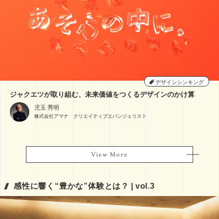
デザインシンキング
ジャクエツが取り組む、未来価値をつくるデザインのかけ算
児玉 秀明
株式会社アマナ クリエイティブエバンジェリスト
View More
View More
感性に響く“豊かな”体験とは？ | vol.3