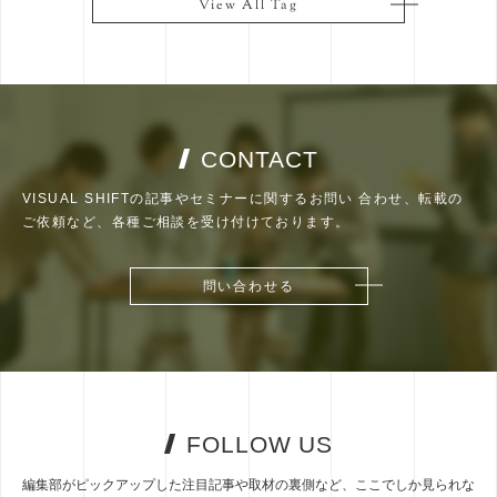
View All Tag
View All Tag
CONTACT
VISUAL SHIFTの記事やセミナーに関するお問い
合わせ、転載の
ご依頼など、各種ご相談を受け付けております。
問い合わせる
問い合わせる
FOLLOW US
編集部がピックアップした注目記事や取材の裏側など、ここでしか見られな