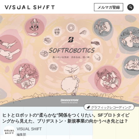
メルマガ登録
キーワードから検索
タグから検索
ドローン
アート×ビジネス
CG
VR
ストックフォト
アートフォト
ソーシャルメディア
動画
アマナの事例
撮影術
シズル
イベント
タグから検索
グラフィックデザイン
写真の権利
システム開発
ドローン
アート×ビジネス
CG
VR
コミュニティマーケティング
ストックフォト
アートフォト
コミュニケーションデザイン
地方創生／地域活性
ソーシャルメディア
動画
アマナの事例
アプリケーション
空間デザイン
Webサイト
グラフィックレコーディング
撮影術
ヒトとロボットの“柔らかな”関係をつくりたい。SFプロトタイピ
プレゼンテーション
企画の立て方
ングから見えた、ブリヂストン・新規事業の向かうべき先とは？
オウンドメディア
Webデザイン
ECサイト
VISUAL SHIFT
編集・ライティング
用語集
イラスト・マンガ
View All Tag
View All Tag
編集部