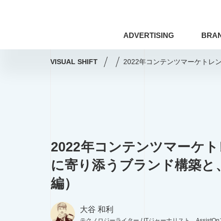
ADVERTISING
BRA
VISUAL SHIFT
2022年コンテンツマーケト
ドローン
アート×ビジネス
アマナの事例
撮影術
シズル
コミュニティマーケティング
コミ
2022年コンテンツマーケ
Webサイト
プレゼンテーション
ドローン
アート×ビジネス
に寄り添うブランド構築と
編集・ライティング
用語集
アマナの事例
撮影術
編）
印刷技術
レタッチ
AI
大谷 和利
SDGs
COVID-19
特集
テクノロジーライター / ITジャーナリスト、Assist