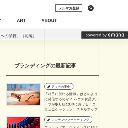
メルマガ登録
Y
ART
ABOUT
ィへの傾聴」（前編）
ソーシャルメディア
動画
の権利
システム開発
ブランディングの最新記事
プリケーション
空間デザイン
イン
ECサイト
アマナの事例
ソーシャルメディア
動画
「相手に伝わる情報」はどのよう
化
グラフィックレコーディング
に発信するのか？ ハウス食品グル
ープが取り組むDXにおける「コ
ミュニケーション」スキルアップ
基礎知識
インナーブランディング
View All Tag
View All Tag
コンテンツマーケティング
コンテンツマーケティング
コンテンツマーケティングにおけ