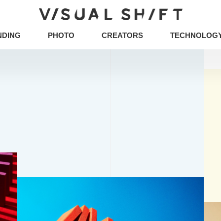
NDING
PHOTO
CREATORS
TECHNOLOG
キーワードから検索
タグから検索
CG
VR
ストックフォト
アートフォト
ア
イベント
グラフィックデザイン
写真
ュニケーションデザイン
地方創生／地域活性
ア
タグから検索
企画の立て方
オウンドメディア
Webデザ
CG
VR
ストックフォト
アートフォト
イラスト・マンガ
その他
ミエナイモノを可視
企業のブランディング事例
アイデアのタネ
イノベーション
DX
CX
五感