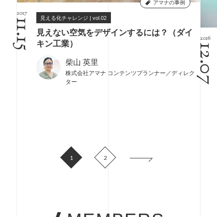
アマナの事例
2017
見える化チャレンジ | vol.02
11.15
見えない空気をデザインするには？（ダイ
2016
キン工業）
12.0
柴山 英里
株式会社アマナ コンテンツプランナー／ディレク
ター
1
2