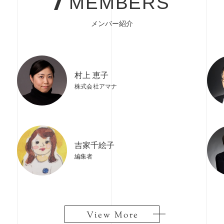
MEMBERS
メンバー紹介
村上 恵子
株式会社アマナ
吉家千絵子
編集者
View More
View More