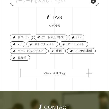
TAG
タグ検索
ドローン
ドローン
アート×ビジネス
アート×ビジネス
CG
CG
VR
VR
ストックフォト
ストックフォト
アートフォト
アートフォト
ソーシャルメディア
ソーシャルメディア
動画
動画
アマナの事例
アマナの事例
撮影術
撮影術
View All Tag
View All Tag
CONTACT