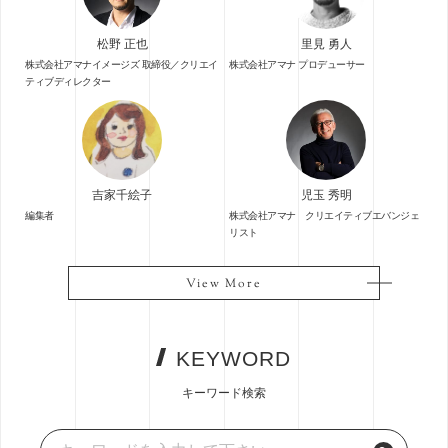
松野 正也
里見 勇人
株式会社アマナイメージズ 取締役／クリエイ
株式会社アマナ プロデューサー
ティブディレクター
吉家千絵子
児玉 秀明
編集者
株式会社アマナ クリエイティブエバンジェ
リスト
View More
View More
KEYWORD
キーワード検索