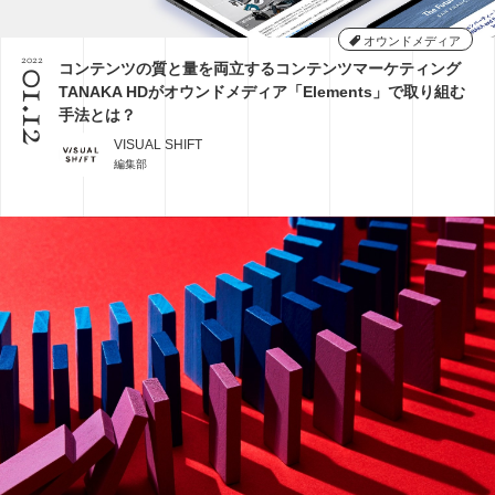
その他
ミエナイモノを可視化
グラフィックレコーディング
印刷技術
レタッチ
オウンドメディア
2022
コンテンツの質と量を両立するコンテンツマーケティング
AI
企業のブランディング事例
アイデアのタネ
01.12
TANAKA HDがオウンドメディア「Elements」で取り組む
基礎知識
インナーブランディング
SDGs
手法とは？
COVID-19
特集
イノベーション
DX
VISUAL SHIFT
CX
五感
コンテンツマーケティング
編集部
デザインシンキング
ブックガイド
課題設定