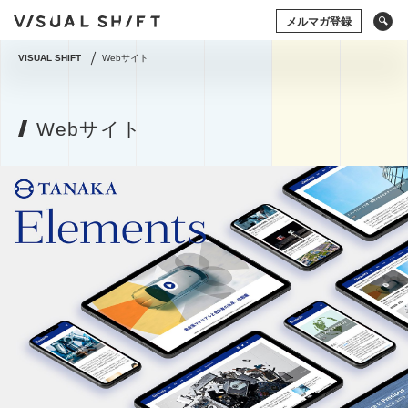
メルマガ登録
VISUAL SHIFT
Webサイト
キーワードから検索
タグから検索
Webサイト
ドローン
アート×ビジネス
CG
VR
ストックフォト
アートフォト
ソーシャルメディア
動画
アマナの事例
撮影術
シズル
イベント
タグから検索
グラフィックデザイン
写真の権利
システム開発
ドローン
アート×ビジネス
CG
VR
コミュニティマーケティング
ストックフォト
アートフォト
コミュニケーションデザイン
地方創生／地域活性
ソーシャルメディア
動画
アマナの事例
アプリケーション
空間デザイン
Webサイト
撮影術
プレゼンテーション
企画の立て方
オウンドメディア
Webデザイン
ECサイト
編集・ライティング
用語集
イラスト・マンガ
View All Tag
View All Tag