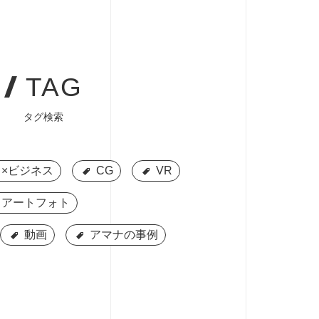
TAG
タグ検索
×ビジネス
×ビジネス
CG
CG
VR
VR
アートフォト
アートフォト
動画
動画
アマナの事例
アマナの事例