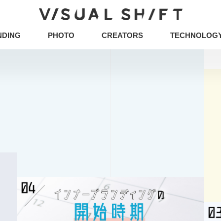
NDING
PHOTO
CREATORS
TECHNOLOG
キーワードから検索
タグから検索
CG
VR
ストックフォト
アートフォト
イベント
グラフィックデザイン
写真
ュニケーションデザイン
地方創生／地域活性
ア
タグから検索
企画の立て方
オウンドメディア
Webデザ
CG
VR
ストックフォト
アートフォト
イラスト・マンガ
その他
ミエナイモノを可視
企業のブランディング事例
アイデアのタネ
イノベーション
DX
CX
五感