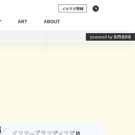
メルマガ登録
Y
ART
ABOUT
ソーシャルメディア
動画
の権利
システム開発
プリケーション
空間デザイン
イン
ECサイト
ソーシャルメディア
動画
化
グラフィックレコーディング
基礎知識
インナーブランディング
View All Tag
View All Tag
コンテンツマーケティング