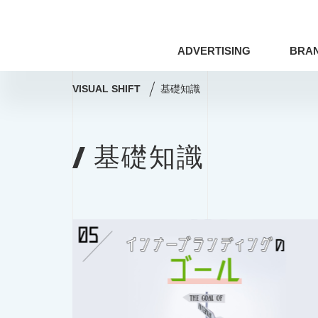
ADVERTISING
BRA
VISUAL SHIFT
基礎知識
ドローン
アート×ビジネス
基礎知識
アマナの事例
撮影術
シズル
コミュニティマーケティング
コミ
Webサイト
プレゼンテーション
ドローン
アート×ビジネス
編集・ライティング
用語集
アマナの事例
撮影術
印刷技術
レタッチ
AI
SDGs
COVID-19
特集