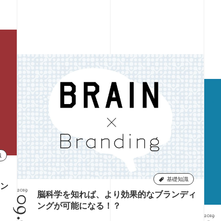
識
基礎知識
ン
2019
脳科学を知れば、より効果的なブランディ
09.05
ングが可能になる！？
2019