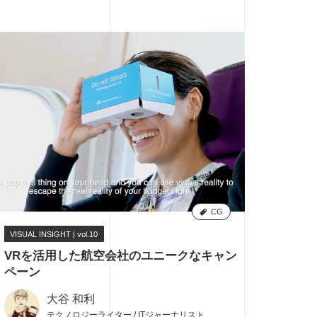
CG
VISUAL INSIGHT | vol.10
6
VRを活用した航空会社のユニークなキャン
ペーン
大谷 和利
テクノロジーライター / ITジャーナリスト、