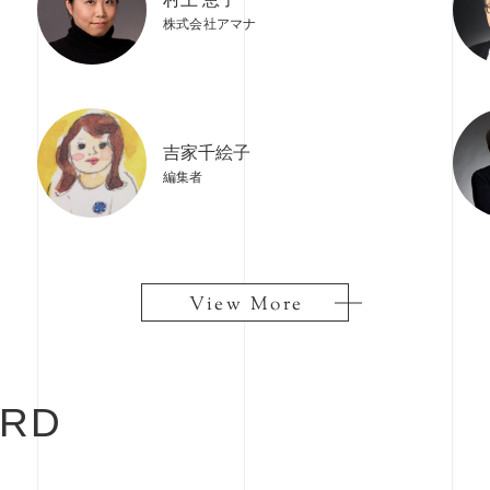
株式会社アマナ
吉家千絵子
編集者
View More
View More
RD