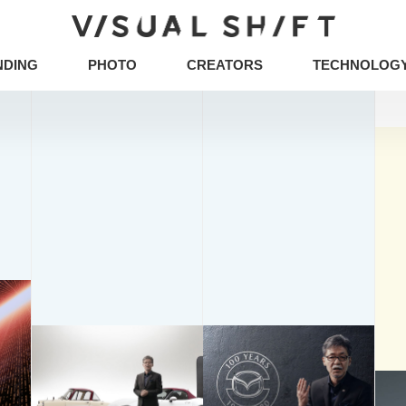
NDING
PHOTO
CREATORS
TECHNOLOG
キーワードから検索
タグから検索
CG
VR
ストックフォト
アートフォト
イベント
グラフィックデザイン
写真
ュニケーションデザイン
地方創生／地域活性
ア
タグから検索
企画の立て方
オウンドメディア
Webデザ
CG
VR
ストックフォト
アートフォト
イラスト・マンガ
その他
ミエナイモノを可視
企業のブランディング事例
アイデアのタネ
イノベーション
DX
CX
五感