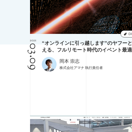
デザインシンキング
ブックガイド
D
2021
“オンラインに引っ越します”のヤフー
03.09
える、フルリモート時代のイベント最適
岡本 崇志
株式会社アマナ 執行責任者