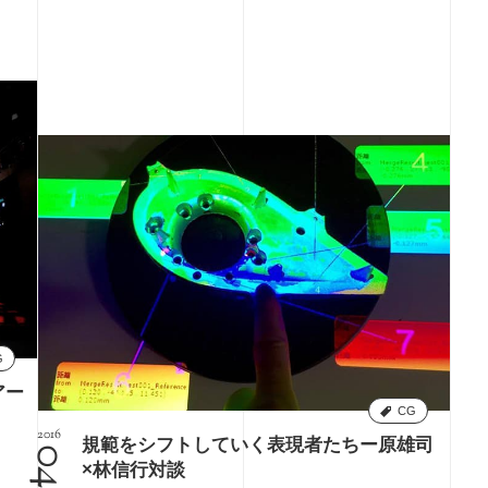
G
アー
CG
2016
規範をシフトしていく表現者たちー原雄司
×林信行対談