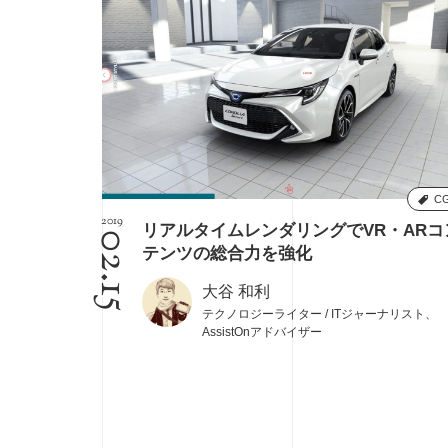
C
2019
リアルタイムレンダリングでVR・ARコ
02.15
テンツの総合力を強化
大谷 和利
テクノロジーライター / ITジャーナリスト、
AssistOnアドバイザー