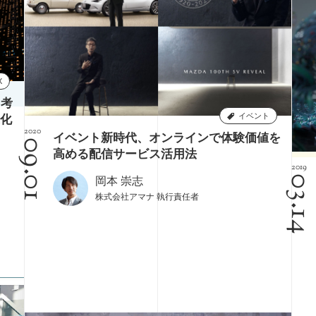
課題設定
X
と考
イベント
化
2020
イベント新時代、オンラインで体験価値を
09.01
高める配信サービス活用法
2019
03.1
岡本 崇志
株式会社アマナ 執行責任者