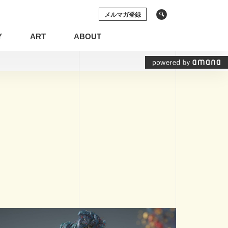
メルマガ登録
Y
ART
ABOUT
ソーシャルメディア
動画
の権利
システム開発
プリケーション
空間デザイン
イン
ECサイト
ソーシャルメディア
動画
化
グラフィックレコーディング
基礎知識
インナーブランディング
View All Tag
View All Tag
コンテンツマーケティング