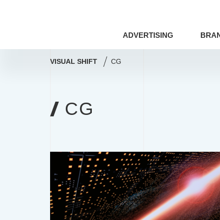
ADVERTISING
BRA
VISUAL SHIFT
CG
ドローン
アート×ビジネス
CG
アマナの事例
撮影術
シズル
コミュニティマーケティング
コミ
Webサイト
プレゼンテーション
ドローン
アート×ビジネス
編集・ライティング
用語集
アマナの事例
撮影術
印刷技術
レタッチ
AI
SDGs
COVID-19
特集