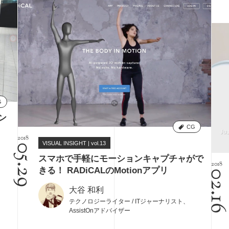
G
ン
CG
2018
VISUAL INSIGHT | vol.13
05.29
スマホで手軽にモーションキャプチャがで
2018
きる！ RADiCALのMotionアプリ
02.1
大谷 和利
テクノロジーライター / ITジャーナリスト、
AssistOnアドバイザー