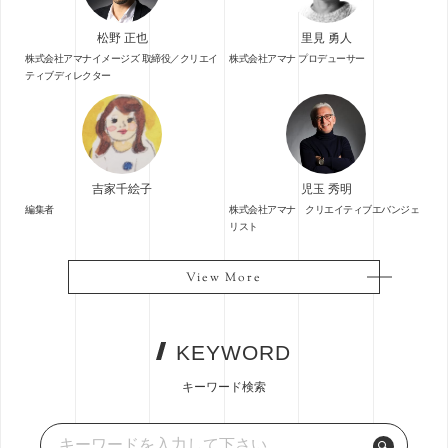
松野 正也
里見 勇人
株式会社アマナイメージズ 取締役／クリエイ
株式会社アマナ プロデューサー
ティブディレクター
吉家千絵子
児玉 秀明
編集者
株式会社アマナ クリエイティブエバンジェ
リスト
View More
View More
KEYWORD
キーワード検索