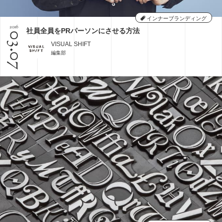
その他
ミエナイモノを可視化
グラフィックレコーディング
印刷技術
レタッチ
インナーブランディング
2016
社員全員をPRパーソンにさせる方法
AI
企業のブランディング事例
アイデアのタネ
03.07
VISUAL SHIFT
基礎知識
インナーブランディング
SDGs
編集部
COVID-19
特集
イノベーション
DX
CX
五感
コンテンツマーケティング
デザインシンキング
ブックガイド
課題設定