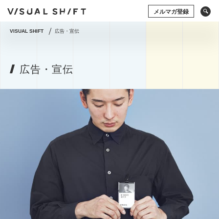
メルマガ登録
VISUAL SHIFT
広告・宣伝
キーワードから検索
タグから検索
広告・宣伝
ドローン
アート×ビジネス
CG
VR
ストックフォト
アートフォト
ソーシャルメディア
動画
アマナの事例
撮影術
シズル
イベント
タグから検索
グラフィックデザイン
写真の権利
システム開発
ドローン
アート×ビジネス
CG
VR
コミュニティマーケティング
ストックフォト
アートフォト
コミュニケーションデザイン
地方創生／地域活性
ソーシャルメディア
動画
アマナの事例
アプリケーション
空間デザイン
Webサイト
撮影術
プレゼンテーション
企画の立て方
オウンドメディア
Webデザイン
ECサイト
編集・ライティング
用語集
イラスト・マンガ
View All Tag
View All Tag