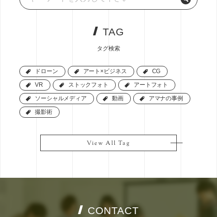
TAG
タグ検索
ドローン
ドローン
アート×ビジネス
アート×ビジネス
CG
CG
VR
VR
ストックフォト
ストックフォト
アートフォト
アートフォト
ソーシャルメディア
ソーシャルメディア
動画
動画
アマナの事例
アマナの事例
撮影術
撮影術
View All Tag
View All Tag
CONTACT