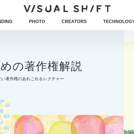
NDING
PHOTO
CREATORS
TECHNOLOG
キーワードから検索
タグから検索
CG
VR
ストックフォト
アートフォト
めの著作権解説
イベント
グラフィックデザイン
写真
ュニケーションデザイン
地方創生／地域活性
ア
ない著作権のあれこれをレクチャー
タグから検索
企画の立て方
オウンドメディア
Webデザ
CG
VR
ストックフォト
アートフォト
イラスト・マンガ
その他
ミエナイモノを可視
企業のブランディング事例
アイデアのタネ