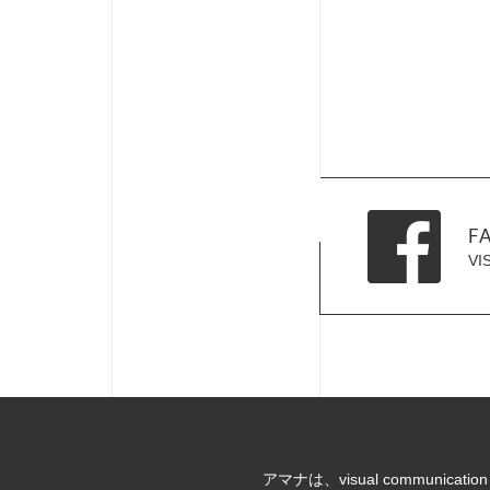
F
F
V
V
アマナは、visual communi