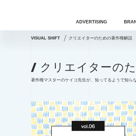
ADVERTISING
BRA
VISUAL SHIFT
クリエイターのための著作権解説
ドローン
アート×ビジネス
クリエイターのた
アマナの事例
撮影術
シズル
コミュニティマーケティング
コミ
著作権マスターのケイコ先生が、知ってるようで知ら
Webサイト
プレゼンテーション
ドローン
アート×ビジネス
編集・ライティング
用語集
アマナの事例
撮影術
印刷技術
レタッチ
AI
SDGs
COVID-19
特集