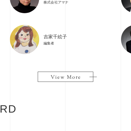
株式会社アマナ
吉家千絵子
編集者
View More
View More
RD