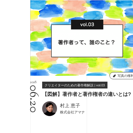
写真の権
2018
クリエイターのための著作権解説 | vol.03
06.20
【図解】著作者と著作権者の違いとは?
村上 恵子
株式会社アマナ