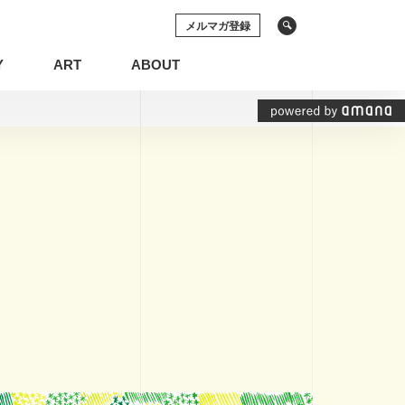
メルマガ登録
Y
ART
ABOUT
ソーシャルメディア
動画
の権利
システム開発
プリケーション
空間デザイン
イン
ECサイト
ソーシャルメディア
動画
化
グラフィックレコーディング
基礎知識
インナーブランディング
View All Tag
View All Tag