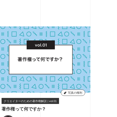
写真の権利
クリエイターのための著作権解説 | vol.01
3
著作権って何ですか？