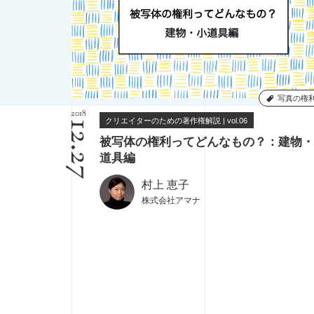
写真の権
2018
クリエイターのための著作権解説 | vol.06
12.27
被写体の権利ってどんなもの？：建物・
道具編
村上 恵子
株式会社アマナ