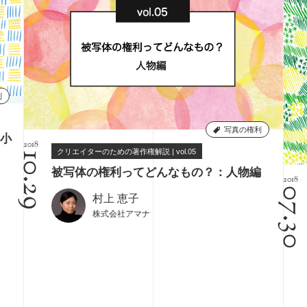
利
写真の権利
小
2018
クリエイターのための著作権解説 | vol.05
10.29
被写体の権利ってどんなもの？：人物編
2018
07.3
村上 恵子
株式会社アマナ