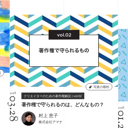
利
写真の権利
2018
クリエイターのための著作権解説 | vol.02
03.28
著作権で守られるのは、どんなもの？
2018
01.2
村上 恵子
株式会社アマナ