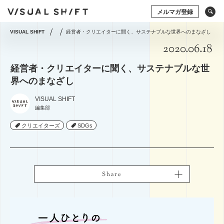
メルマガ登録
VISUAL SHIFT
経営者・クリエイターに聞く、サステナブルな世界へのまなざし
2020.06.18
キーワードから検索
タグから検索
経営者・クリエイターに聞く、サステナブルな世
ドローン
アート×ビジネス
CG
VR
界へのまなざし
ストックフォト
アートフォト
VISUAL SHIFT
ソーシャルメディア
動画
アマナの事例
編集部
撮影術
シズル
イベント
タグから検索
クリエイターズ
クリエイターズ
SDGs
SDGs
グラフィックデザイン
写真の権利
システム開発
ドローン
アート×ビジネス
CG
VR
コミュニティマーケティング
ストックフォト
アートフォト
コミュニケーションデザイン
地方創生／地域活性
ソーシャルメディア
動画
アマナの事例
アプリケーション
空間デザイン
Webサイト
Share
Share
撮影術
プレゼンテーション
企画の立て方
オウンドメディア
Webデザイン
ECサイト
編集・ライティング
用語集
イラスト・マンガ
View All Tag
View All Tag