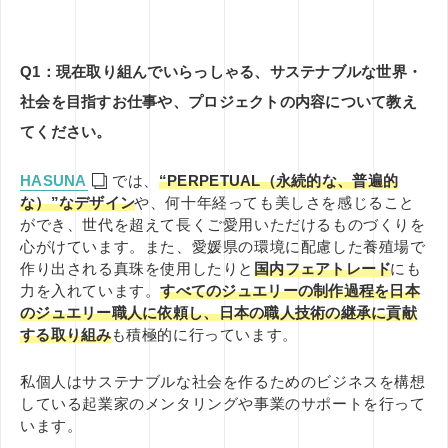
Q1：現在取り組んでいらっしゃる、サステナブルな世界・
社会を目指すお仕事や、プロジェクトの内容について教え
てください。
HASUNA
では、
“PERPETUAL（永続的な、普遍的
な）”なデザイン
や、何十年経っても美しさを感じること
ができ、世代を超えて長くご愛用いただけるものづくりを
心がけています。
また、愛媛県の環境に配慮した養殖場で
作り出される真珠を使用したりと
国内フェアトレード
にも
力を入れています。
すべてのジュエリーの制作過程を日本
のジュエリー職人に依頼し、日本の職人技術の継承に貢献
する取り組み
も積極的に行っています。
私個人はサステナブルな社会を作るためのビジネスを構想
している起業家のメンタリングや事業のサポートを行って
います。