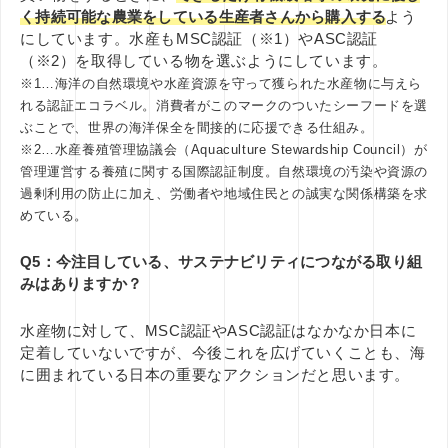
く持続可能な農業をしている生産者さんから購入する
よう
にしています。水産もMSC認証（※1）やASC認証
（※2）を取得している物を選ぶようにしています。
※1…海洋の自然環境や水産資源を守って獲られた水産物に与えら
れる認証エコラベル。消費者がこのマークのついたシーフードを選
ぶことで、世界の海洋保全を間接的に応援できる仕組み。
※2…水産養殖管理協議会（Aquaculture Stewardship Council）が
管理運営する養殖に関する国際認証制度。自然環境の汚染や資源の
過剰利用の防止に加え、労働者や地域住民との誠実な関係構築を求
めている。
Q5：今注目している、サステナビリティにつながる取り組
みはありますか？
水産物に対して、MSC認証やASC認証はなかなか日本に
定着していないですが、今後これを広げていくことも、海
に囲まれている日本の重要なアクションだと思います。