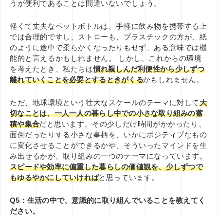
うが便利であることは間違いないでしょう。
軽くて丈夫なペットボト
ル
は、手軽に飲み物を携帯する上
では合理的ですし、ストローも、プラスチックの方が、紙
のように途中で柔らかくなったりもせず、ある意味では機
能的と言えるかもしれません。
しかし、これからの環境
を考えたとき、私たちは
慣れ親しんだ利便性から少しずつ
離れていくことを必要とするときがくる
かもしれません。
ただ、地球環境という壮大なスケールのテーマに対して
大
切なことは、一人一人の暮らし中での小さな取り組みの蓄
積や集合
だと思います。その少しだけ時間がかかったり、
面倒だったりする小さな事柄を、いかにポジティブなもの
に変化させることができるかや、そういったマインドを生
み出せるかが、取り組みの一つのテーマになっています。
スピードや効率に偏重した暮らしの価値観を、少しずつで
もゆるやかにしていければ
と思っています。
Q5：生活の中で、意識的に取り組んでいることを教えてく
ださい。