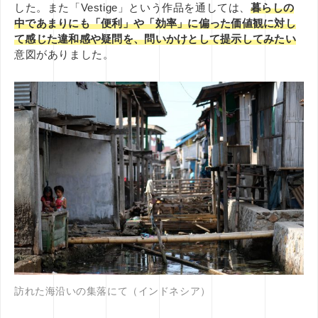
した。また
「Vestige」という作品を通して
は、
暮らしの
中であまりにも「便利」や「効率」に偏った価値観に対し
て感じた違和感や疑問を、問いかけとして提示してみたい
意図がありました。
訪れた海沿いの集落にて（インドネシア）