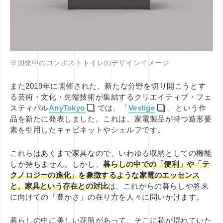
※開発中のコンポストトイレのデザインイメージ
また2019年に開催された、新たな分野を切り開こうとす
る芸術・文化・先端技術が集結するクリエイティブ・フェ
スティバル
AnyTokyo
では、「
Vestige
」という作
品を新たに発表しました。これは、家電製品が持つ造形要
素を引用したキャビネットやシェルフです。
これらはあくまで家具なので、いわゆる収納としての機能
しか持ちません。しかし、
暮らしの中での「便利」や「テ
クノロジーの進化」を象徴するような家電のエッセンス
と、
家具という存在
と
の対比
は、これからの暮らしや将来
に向けての「豊かさ」の在り方を人々に問いかけます。
暮らしの中に美しい花瓶があって、そこに花が揺れていた