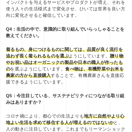
インパクトを与えるサービスやプロダクトが増え、それを
使う人々の生活様式まで変化させ、ひいては世界を良い方
向に変化させると確信しています。
Q4：生活の中で、意識的に取り組んでいらっしゃることを
教えてください。
着るもの、身につけるものに関しては、品質が良く流行を
追わず長く着られるものを選ぶ
ようにしています。
贈り物
やお祝い品はオーガニックの製品や日本の職人が作ったも
の
を選ぶようにしています。
食べ物は、有機野菜やお米を
農家の方から直接購入
することで、有機農家さんを直接応
援できるようにしています。
Q5：今注目している、サステナビリティにつながる取り組
みはありますか？
コロナ禍により、都心での生活よりも
地方に自然やより心
地よい生活を求めて移住する人が増えるのではないか
と、
人の動きに注目しています。
これまでもリーマンショック