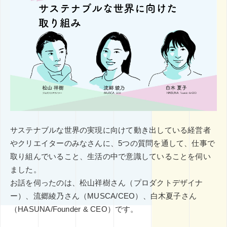
その他
ミエナイモノを可視化
グラフィックレコーディング
印刷技術
レタッチ
AI
企業のブランディング事例
アイデアのタネ
基礎知識
インナーブランディング
SDGs
COVID-19
特集
イノベーション
DX
CX
五感
コンテンツマーケティング
デザインシンキング
ブックガイド
課題設定
サステナブルな世界の実現に向けて動き出している経営者
やクリエイターのみなさんに、5つの質問を通して、
仕事で
取り組んでいること、生活の中で意識していることを伺い
ました。
お話を伺ったのは、松山祥樹さん（プロダクトデザイナ
ー）、流郷綾乃さん（MUSCA/CEO）、白木夏子さん
（HASUNA/Founder & CEO）です。