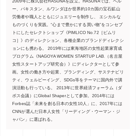
2009年に株式会社HASUNAを設立。HASUNAでは、ペル
ー、パキスタン、ルワンダほか世界約10カ国の宝石鉱山
労働者や職人とともにジュエリーを制作し、 エシカルな
ものづくりを実践。“心まで豊かにする買い物”をコンセプ
トにしたセレクトショップ《PIMLICO No.72［ピムリ
コ］》のディレクション、各種企業のブランドディレクシ
ョンにも携わる。 2019年には東海地区の女性起業家育成
プログラム《NAGOYA WOMEN STARTUP LAB.（名古屋
女性スタートアップ研究会）》にディレクターとして参
画。女性の働き方や起業、ブランディング、サステナビリ
ティ、ウェルビーイング、SDGs等をテーマに国内外で講
演活動も行っている。 2013年に世界経済フォーラム（ダ
ボス会議）にGlobal Shaperとして参加。2014年には
Forbes誌「未来を創る日本の女性10人」に、2017年には
CNNが選んだ日本人女性「リーディング・ウーマン・ジ
ャパン」に選ばれる。