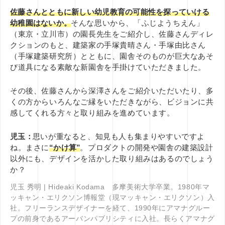
佐藤さんとともに新しい幼児教育の可能性を探っていける
幼稚園はないか。
そんな思いから、「ふじようちえん」
（東京・立川市）の園長先生をご紹介し、佐藤さんディレ
クションのもと、建築家の手塚貴晴さん・手塚由比さん
（手塚建築研究所）とともに、園舎そのものが巨大なあそ
び道具になる素敵な新園舎を手掛けていただきました。
その後、佐藤さんから深澤さんをご紹介いただいたり、多
くの方からいろんなご縁をいただきながら、ビジョンに共
感してくれる方々と取り組みを進めています。
児玉：
思いが重なると、知見も人も集まりやすいですよ
ね。まさに
“かけ算”
。プロダクトの開発や園舎の建築設計
以外にも、デザインを活かした取り組みはあるのでしょう
か？
児玉 秀明 | Hideaki Kodama 多摩美術大学卒業。1980年マ
ッキャン・エリクソン博報堂（現マッキャン・エリクソン）入
社。フリーランスデザイナーを経て、1990年にアマナグルー
プの前身であるアーバンパブリシティに入社。長らくアマナグ