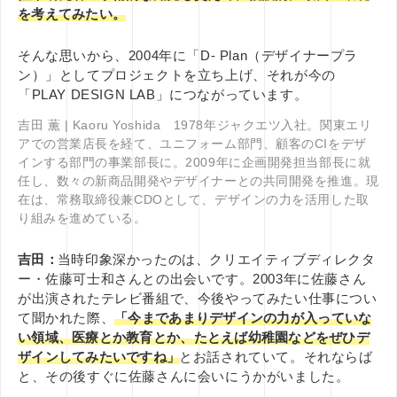
を考えてみたい。
そんな思いから、2004年に「D- Plan（デザイナープラ
ン）」としてプロジェクトを立ち上げ、それが今の
「PLAY DESIGN LAB」につながっています。
吉田 薫 | Kaoru Yoshida 1978年ジャクエツ入社。関東エリ
アでの営業店長を経て、ユニフォーム部門、顧客のCIをデザ
インする部門の事業部長に。2009年に企画開発担当部長に就
任し、数々の新商品開発やデザイナーとの共同開発を推進。現
在は、常務取締役兼CDOとして、デザインの力を活用した取
り組みを進めている。
吉田：
当時印象深かったのは、クリエイティブディレクタ
ー・佐藤可士和さんとの出会いです。2003年に佐藤さん
が出演されたテレビ番組で、今後やってみたい仕事につい
て聞かれた際、
「今まであまりデザインの力が入っていな
い領域、医療とか教育とか、たとえば幼稚園などをぜひデ
ザインしてみたいですね」
とお話されていて。それならば
と、その後すぐに佐藤さんに会いにうかがいました。