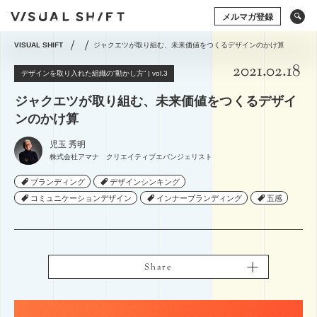
メルマガ登録
VISUAL SHIFT
ジャクエツが取り組む、未来価値をつくるデザインのかけ算
2021.02.18
キーワードから検索
タグから検索
デザインを取り入れた組織の“動かし方” | vol.3
ジャクエツが取り組む、未来価値をつくるデザイ
ドローン
アート×ビジネス
CG
VR
ンのかけ算
ストックフォト
アートフォト
ソーシャルメディア
動画
アマナの事例
児玉 秀明
株式会社アマナ クリエイティブエバンジェリスト
撮影術
シズル
イベント
タグから検索
ブランディング
ブランディング
デザインシンキング
デザインシンキング
グラフィックデザイン
写真の権利
システム開発
コミュニケーションデザイン
コミュニケーションデザイン
インナーブランディング
インナーブランディング
五感
五感
ドローン
アート×ビジネス
CG
VR
コミュニティマーケティング
ストックフォト
アートフォト
コミュニケーションデザイン
地方創生／地域活性
ソーシャルメディア
動画
アマナの事例
アプリケーション
空間デザイン
Webサイト
撮影術
プレゼンテーション
企画の立て方
Share
Share
オウンドメディア
Webデザイン
ECサイト
編集・ライティング
用語集
イラスト・マンガ
View All Tag
View All Tag