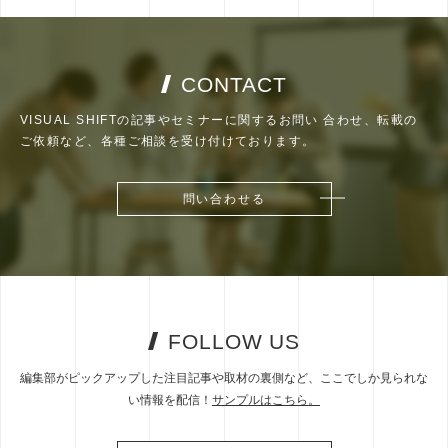
CONTACT
VISUAL SHIFTの記事やセミナーに関するお問い
合わせ、転載の
ご依頼など、各種ご相談を受け付けております。
問い合わせる
問い合わせる
FOLLOW US
編集部がピックアップした注目記事や取材の裏側など、ここでしか見られな
い情報を配信！
サンプルはこちら。