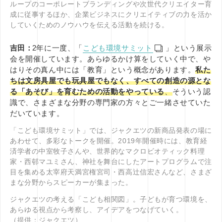
ループのコーポレートブランディングや次世代クリエイター育
成に従事するほか、企業ビジネスにクリエイティブの力を活か
していくためのノウハウを伝える活動を続ける。
吉田：
2年に一度、「
こども環境サミット
」という展示
会を開催しています。あらゆるかけ算をしていく中で、や
はりその真ん中には「教育」という概念があります。
私た
ちは文房具屋でも玩具屋でもなく、すべての創造の源とな
る「あそび」を育むための活動をやっている
、
そういう認
識で、さまざまな分野の専門家の方々とご一緒させていた
だいています。
「こども環境サミット」では、ジャクエツの新商品発表の場に
あわせて、多彩なトークを開催。2019年開催時には、教育経
済学者の中室牧子さんや、世界的なマクロビオティック料理
家・西邨マユミさん、神社を舞台にしたアートプログラムで注
目を集める太宰府天満宮権宮司・西高辻信宏さんなど、さまざ
まな分野からスピーカーが集まった。
ジャクエツの考える「こども相関図」。子どもが育つ環境を、
あらゆる視点から考察し、アイデアをつなげていく。
（提供：ジャクエツ）