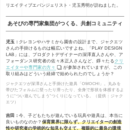
リエイティブエバンジェリスト・児玉秀明が訪ねました。
あそびの専門家集団がつくる、共創コミュニティ
児玉：
クレヨンやハサミから園舎の設計まで、ジャクエツ
さんの手掛けるものは幅広いですよね。「PLAY DESIGN
LAB」には、プロダクトデザイナーの深澤直人さんや、ア
フォーダンス研究者の佐々木正人さんなど、錚々たる
クリ
エイターや専門家の方々
が参加されていますが、この
取り組みはどういう経緯で始められたのでしょうか？
ジャクエツが深澤さんと手掛けた遊具「OMOCHI」。丸みを
帯びたフォルムに登ったり滑ったり、全身で形状を体感するよ
うに“つい遊んでしまう”つくりになっている。（提供：ジャク
エツ）
吉田：
今、子どもたちが遊んでいる玩具や遊具は、本当に
良いものなのか？
保育業界に限らず、クリエイターの創造
性や研究者の学術的な知見も交えて、複眼的に最良の環境