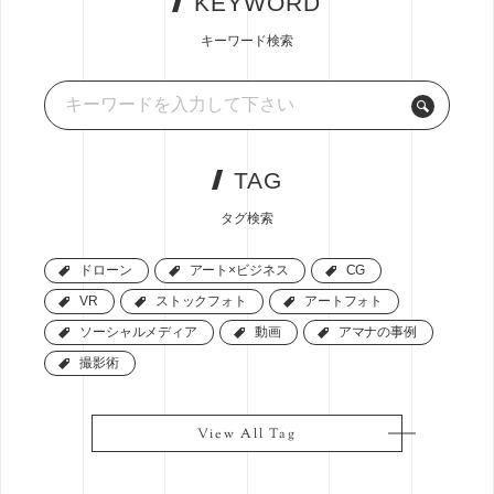
KEYWORD
キーワード検索
TAG
タグ検索
ドローン
ドローン
アート×ビジネス
アート×ビジネス
CG
CG
VR
VR
ストックフォト
ストックフォト
アートフォト
アートフォト
ソーシャルメディア
ソーシャルメディア
動画
動画
アマナの事例
アマナの事例
撮影術
撮影術
View All Tag
View All Tag