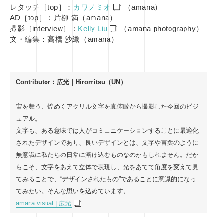
レタッチ［top］：
カワノミオ
（amana）
AD［top］：片柳 満（amana）
撮影［interview］：
Kelly Liu
（amana photography）
文・編集：高橋 沙織（amana）
Contributor：広光｜Hiromitsu（UN）
宙を舞う、煌めくアクリル文字を真俯瞰から撮影した今回のビジ
ュアル。
文字も、ある意味では人がコミュニケーションすることに最適化
されたデザインであり、良いデザインとは、文字や言葉のように
無意識に私たちの日常に溶け込むものなのかもしれません。だか
らこそ、文字をあえて立体で表現し、光をあてて角度を変えて見
てみることで、“デザインされたもの”であることに意識的になっ
てみたい。そんな思いを込めています。
amana visual | 広光