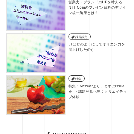
営業力・ブランド力UPを叶える
NTT Comのプレゼン資料のデザイ
ン統一施策とは？
課題設定
JTはどのようにしてオリエン力を
底上げしたのか
特集
特集：Answerより、まずはIssue
を - 課題発見へ導くクリエイティ
ブ体験 -