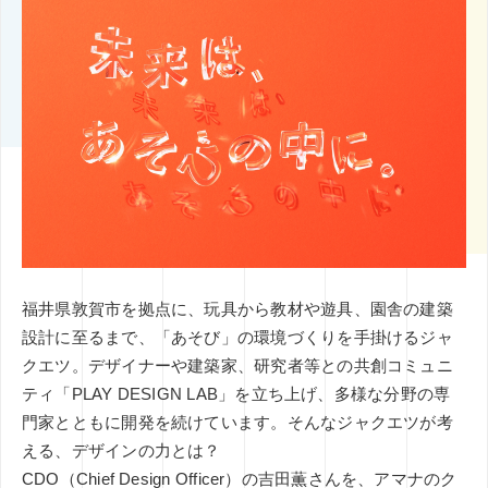
その他
ミエナイモノを可視化
グラフィックレコーディング
印刷技術
レタッチ
AI
企業のブランディング事例
アイデアのタネ
基礎知識
インナーブランディング
SDGs
COVID-19
特集
イノベーション
DX
CX
五感
コンテンツマーケティング
デザインシンキング
ブックガイド
課題設定
福井県敦賀市を拠点に、玩具から教材や遊具、園舎の建築
設計に至るまで、「あそび」の環境づくりを手掛けるジャ
クエツ。デザイナーや建築家、研究者等との共創コミュニ
ティ「PLAY DESIGN LAB」を立ち上げ、多様な分野の専
門家とともに開発を続けています。そんなジャクエツが考
える、デザインの力とは？
CDO（Chief Design Officer）の吉田薫さんを、アマナのク