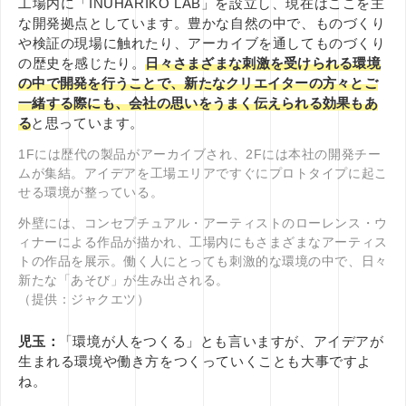
工場内に「INUHARIKO LAB」を設立し、現在はここを主
な開発拠点としています。豊かな自然の中で、ものづくり
や検証の現場に触れたり、アーカイブを通してものづくり
の歴史を感じたり。
日々さまざまな刺激を受けられる環境
の中で開発を行うことで、新たなクリエイターの方々とご
一緒する際にも、会社の思いをうまく伝えられる効果もあ
る
と思っています。
1Fには歴代の製品がアーカイブされ、2Fには本社の開発チー
ムが集結。アイデアを工場エリアですぐにプロトタイプに起こ
せる環境が整っている。
外壁には、コンセプチュアル・アーティストのローレンス・ウ
ィナーによる作品が描かれ、工場内にもさまざまなアーティス
トの作品を展示。働く人にとっても刺激的な環境の中で、日々
新たな「あそび」が生み出される。
（提供：ジャクエツ）
児玉：
「環境が人をつくる」とも言いますが、アイデアが
生まれる環境や働き方をつくっていくことも大事ですよ
ね。