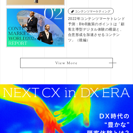
コンテンツマーケティング
2022年コンテンツマーケトレンド
予測：BtoB施策のポイントは「顧
客主導型デジタル体験の構築と、
合意形成を加速させるコンテン
ツ」（後編）
View More
View More