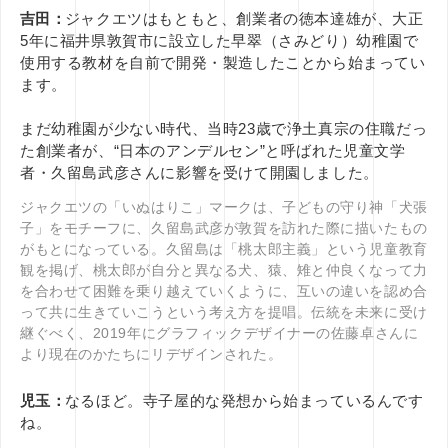
吉田：
ジャクエツはもともと、創業者の徳本達雄が、大正
5年に福井県敦賀市に設立した早翠（さみどり）幼稚園で
使用する教材を自前で開発・製造したことから始まってい
ます。
まだ幼稚園が少ない時代、当時23歳で浄土真宗の住職だっ
た創業者が、“日本のアンデルセン”と呼ばれた児童文学
者・久留島武彦さんに影響を受けて開園しました。
ジャクエツの「いぬはりこ」マークは、子どもの守り神「犬張
子」をモチーフに、久留島武彦が敦賀を訪れた際に描いたもの
がもとになっている。久留島は「桃太郎主義」という児童教育
観を掲げ、桃太郎が自分と異なる犬、猿、雉と仲良くなって力
を合わせて困難を乗り越えていくように、互いの違いを認め合
って共に生きていこうという考え方を提唱。伝統を未来に受け
継ぐべく、2019年にグラフィックデザイナーの佐藤卓さんに
より現在のかたちにリデザインされた。
児玉：
なるほど。寺子屋的な発想から始まっているんです
ね。