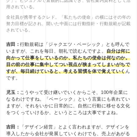
ク」。ビジュアルで直観的に認識でき、会社案内資料として活
用されている。
全社員が携帯するクレド。「私たちの使命」の横にはその年の
努力目標が記され、開いた中面には行動指針・行動規範が記載
されている。
吉田：
行動規範は「ジャクエツ・ベーシック」とも呼んで
いますが、これを毎日、朝礼で読むんですよ。
自分は何に
向かって仕事をしているのか、私たちの使命は何なのか。
目の前の仕事に集中してつい視点が狭まってしまいがちで
すが、毎日続けていると、考える習慣を体で覚えていく
ん
です。
児玉：
こうやって受け継いでいくからこそ、100年企業に
なるわけですね。「ベーシック」という言葉にも表れてい
ますが、それをいかに日常的に、自然に行動に移せる文化
をつくっていけるか、というところは大事ですよね。
吉田：
「デザイン経営」とよく言われますが、デザインを
導入したから会社が発展していくわけでも、売上があがる