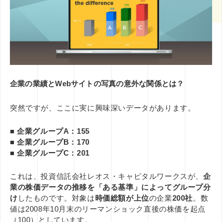
その他
ミエナイモノを可視化
グラフィックレコーディング
印刷技術
レタッチ
AI
企業のブランディング事例
アイデアのタネ
基礎知識
インナーブランディング
SDGs
COVID-19
特集
イノベーション
DX
CX
五感
コンテンツマーケティング
企業の業績とWebサイトの写真の意外な関係とは？
デザインシンキング
ブックガイド
課題設定
突然ですが、ここに実に興味深いデータがあります。
■ 企業グループA：155
■ 企業グループB：170
■ 企業グループC：201
これは、投資信託会社レオス・キャピタルワークスが、
企
業の株価データの推移を「ある基準」によってグループ分
け
したものです。対象は
時価総額が上位
の企業
200社
。数
値は2008年10月末のリーマンショック直後の株価を起点
（100）としています。