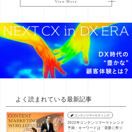
View More
View More
よく読まれている最新記事
コンテンツマーケティング
2022年コンテンツマーケトレンド
予測：キーワードは「需要に寄り