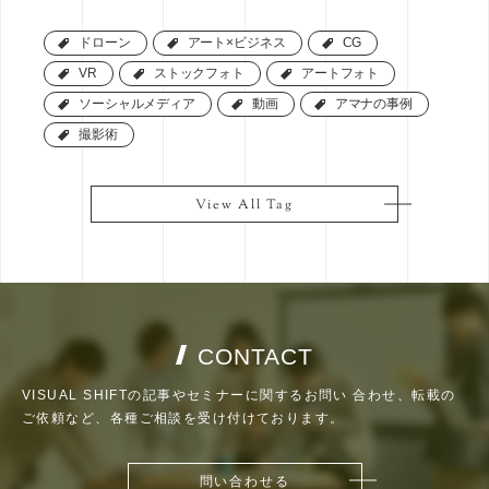
ドローン
ドローン
アート×ビジネス
アート×ビジネス
CG
CG
VR
VR
ストックフォト
ストックフォト
アートフォト
アートフォト
ソーシャルメディア
ソーシャルメディア
動画
動画
アマナの事例
アマナの事例
撮影術
撮影術
View All Tag
View All Tag
CONTACT
VISUAL SHIFTの記事やセミナーに関するお問い
合わせ、転載の
ご依頼など、各種ご相談を受け付けております。
問い合わせる
問い合わせる