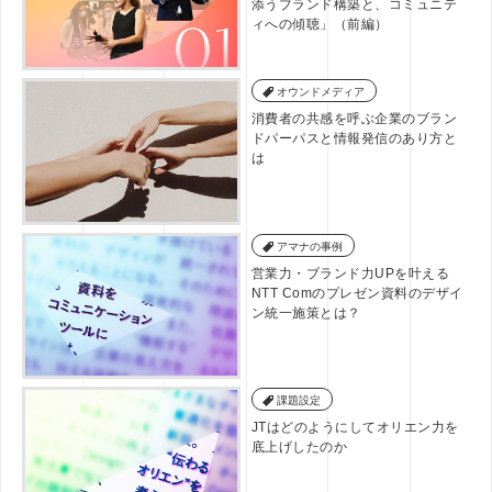
添うブランド構築と、コミュニテ
ィへの傾聴」（前編）
オウンドメディア
消費者の共感を呼ぶ企業のブラン
ドパーパスと情報発信のあり方と
は
アマナの事例
営業力・ブランド力UPを叶える
NTT Comのプレゼン資料のデザイ
ン統一施策とは？
課題設定
JTはどのようにしてオリエン力を
底上げしたのか