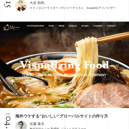
大谷 和利
テクノロジーライター / ITジャーナリスト、AssistOnアドバイザー
2017
海外ウケする“おいしい”グローバルサイトの作り方
04.21
近藤 泰夫
株式会社ヒュー 取締役 ／フォトグラファー