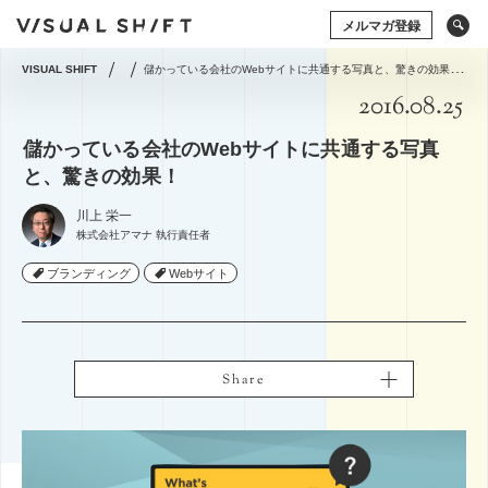
メルマガ登録
VISUAL SHIFT
儲かっている会社のWebサイトに共通する写真と、驚きの効果！
2016.08.25
キーワードから検索
タグから検索
儲かっている会社のWebサイトに共通する写真
ドローン
アート×ビジネス
CG
VR
と、驚きの効果！
ストックフォト
アートフォト
川上 栄一
ソーシャルメディア
動画
アマナの事例
株式会社アマナ 執行責任者
撮影術
シズル
イベント
タグから検索
ブランディング
ブランディング
Webサイト
Webサイト
グラフィックデザイン
写真の権利
システム開発
ドローン
アート×ビジネス
CG
VR
コミュニティマーケティング
ストックフォト
アートフォト
コミュニケーションデザイン
地方創生／地域活性
ソーシャルメディア
動画
アマナの事例
アプリケーション
空間デザイン
Webサイト
Share
Share
撮影術
プレゼンテーション
企画の立て方
オウンドメディア
Webデザイン
ECサイト
編集・ライティング
用語集
イラスト・マンガ
View All Tag
View All Tag