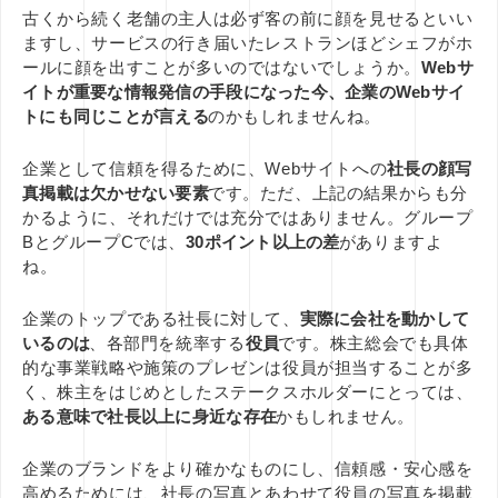
古くから続く老舗の主人は必ず客の前に顔を見せるといい
ますし、サービスの行き届いたレストランほどシェフがホ
ールに顔を出すことが多いのではないでしょうか。
Webサ
イトが重要な情報発信の手段になった今、企業のWebサイ
トにも同じことが言える
のかもしれませんね。
企業として信頼を得るために、Webサイトへの
社長の顔写
真掲載は欠かせない要素
です。ただ、上記の結果からも分
かるように、それだけでは充分ではありません。グループ
BとグループCでは、
30ポイント以上の差
がありますよ
ね。
企業のトップである社長に対して、
実際に会社を動かして
いるのは
、各部門を統率する
役員
です。株主総会でも具体
的な事業戦略や施策のプレゼンは役員が担当することが多
く、株主をはじめとしたステークスホルダーにとっては、
ある意味で社長以上に身近な存在
かもしれません。
企業のブランドをより確かなものにし、信頼感・安心感を
高めるためには、社長の写真とあわせて役員の写真を掲載