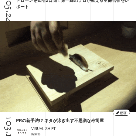
ドローンを知る2日間！第一線のプロが教える空撮合宿をレ
05.24
ポート
動画
2016
PRの新手法!? ネタが泳ぎ出す不思議な寿司屋
03.18
VISUAL SHIFT
編集部