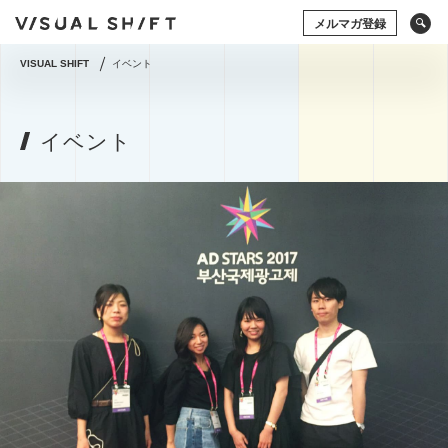
メルマガ登録
VISUAL SHIFT
イベント
キーワードから検索
タグから検索
イベント
ドローン
アート×ビジネス
CG
VR
ストックフォト
アートフォト
ソーシャルメディア
動画
アマナの事例
撮影術
シズル
イベント
タグから検索
グラフィックデザイン
写真の権利
システム開発
ドローン
アート×ビジネス
CG
VR
コミュニティマーケティング
ストックフォト
アートフォト
コミュニケーションデザイン
地方創生／地域活性
ソーシャルメディア
動画
アマナの事例
アプリケーション
空間デザイン
Webサイト
撮影術
プレゼンテーション
企画の立て方
オウンドメディア
Webデザイン
ECサイト
編集・ライティング
用語集
イラスト・マンガ
View All Tag
View All Tag