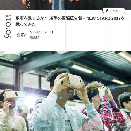
その他
ミエナイモノを可視化
グラフィックレコーディング
印刷技術
レタッチ
イベント
2017
爪痕を残せるか？ 若手の国際広告賞－NEW STARS 2017を
AI
企業のブランディング事例
アイデアのタネ
10.05
戦ってきた
基礎知識
インナーブランディング
SDGs
VISUAL SHIFT
COVID-19
特集
イノベーション
DX
編集部
CX
五感
コンテンツマーケティング
デザインシンキング