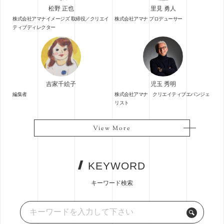
松野 正也
里見 勇人
株式会社アマナイメージズ 取締役／クリエイ
株式会社アマナ プロデューサー
ティブディレクター
吉家千絵子
児玉 秀明
編集者
株式会社アマナ クリエイティブエバンジェ
リスト
View More
View More
KEYWORD
キーワード検索