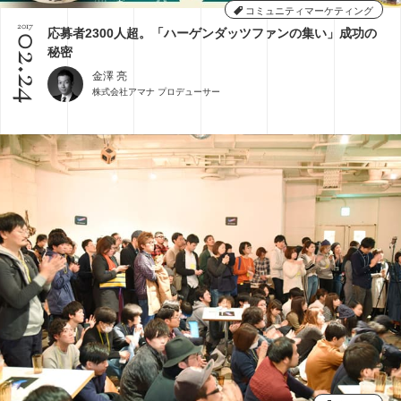
コミュニティマーケティング
2017
応募者2300人超。「ハーゲンダッツファンの集い」成功の
02.24
秘密
金澤 亮
株式会社アマナ プロデューサー