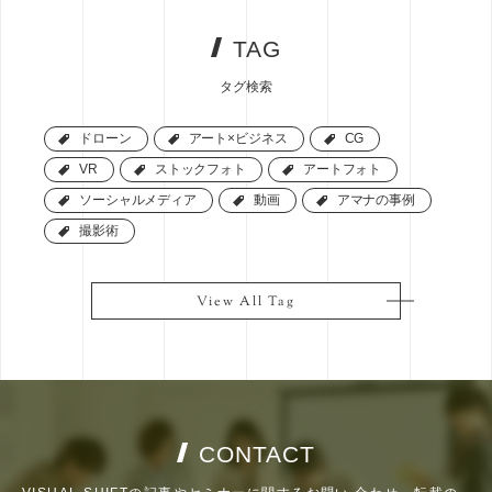
TAG
タグ検索
ドローン
ドローン
アート×ビジネス
アート×ビジネス
CG
CG
VR
VR
ストックフォト
ストックフォト
アートフォト
アートフォト
ソーシャルメディア
ソーシャルメディア
動画
動画
アマナの事例
アマナの事例
撮影術
撮影術
View All Tag
View All Tag
CONTACT