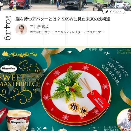
イベント
2017
脳を持つアバターとは？ SXSWに見た未来の技術達
04.19
三井所 高成
株式会社アマナ テクニカルディレクター / プログラマー