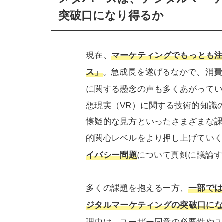
突破口になり得るか
現在、
マーケティングでもっとも
ス」
。急成長を遂げるなかで、消
に関する懸念の声も多くあがってい
想現実（VR）に関する技術的知識
懐疑的な見方といったさまざまな
的関心レベルをより押し上げてい
イバシー問題
について真剣に議論
多くの課題を抱える一方、
一部で
ジタルマーケティングの突破口に
理由は、ユーザー同意の必要性や