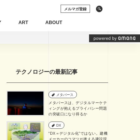
メルマガ登録
Y
ART
ABOUT
ソーシャルメディア
動画
の権利
システム開発
テクノロジーの最新記事
プリケーション
空間デザイン
イン
ECサイト
メタバース
ソーシャルメディア
動画
メタバースは、デジタルマーケテ
化
グラフィックレコーディング
ィングが抱えるプライバシー問題
の突破口になり得るか
基礎知識
インナーブランディング
DX
View All Tag
View All Tag
“DX＝デジタル化”ではない。建機
コンテンツマーケティング
メーカーのコマツが考える建設現