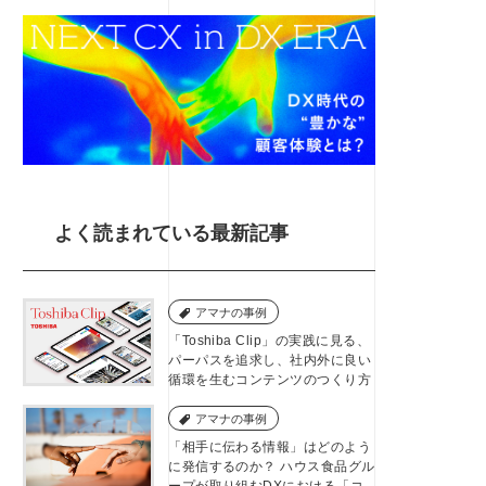
よく読まれている最新記事
アマナの事例
「Toshiba Clip」の実践に見る、
パーパスを追求し、社内外に良い
循環を生むコンテンツのつくり方
アマナの事例
「相手に伝わる情報」はどのよう
に発信するのか？ ハウス食品グル
ープが取り組むDXにおける「コ