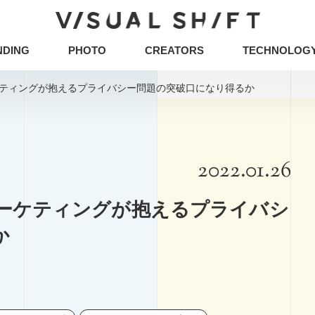
NDING
PHOTO
CREATORS
TECHNOLOG
キーワードから検索
タグから検索
ティングが抱えるプライバシー問題の突破口になり得るか
CG
VR
ストックフォト
アートフォト
イベント
グラフィックデザイン
写真
2022.01.26
ュニケーションデザイン
地方創生／地域活性
ア
タグから検索
ーケティングが抱えるプライバシ
企画の立て方
オウンドメディア
Webデザ
CG
VR
ストックフォト
アートフォト
か
イラスト・マンガ
その他
ミエナイモノを可視
企業のブランディング事例
アイデアのタネ
イノベーション
DX
CX
五感