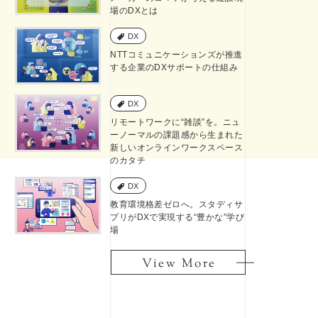
場のDXとは
DX
NTTコミュニケーションズが推進
する企業のDXサポートの仕組み
DX
リモートワークに“雑談”を。ニュ
ーノーマルの課題感から生まれた
新しいオンラインワークスペース
のカタチ
DX
教育環境格差ゼロへ。スタディサ
プリがDXで実現する“豊かな”学び
場
View More
View More