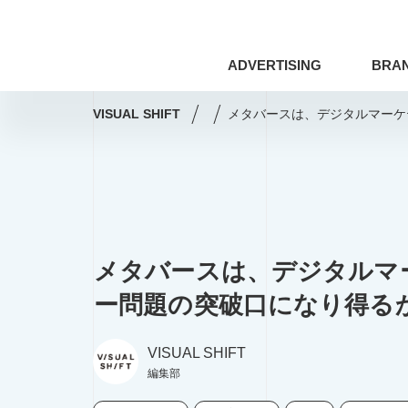
ADVERTISING
BRA
VISUAL SHIFT
メタバースは、デジタルマーケ
ドローン
アート×ビジネス
アマナの事例
撮影術
シズル
コミュニティマーケティング
コミ
メタバースは、デジタルマ
Webサイト
プレゼンテーション
ドローン
アート×ビジネス
ー問題の突破口になり得る
編集・ライティング
用語集
アマナの事例
撮影術
VISUAL SHIFT
印刷技術
レタッチ
AI
編集部
SDGs
COVID-19
特集