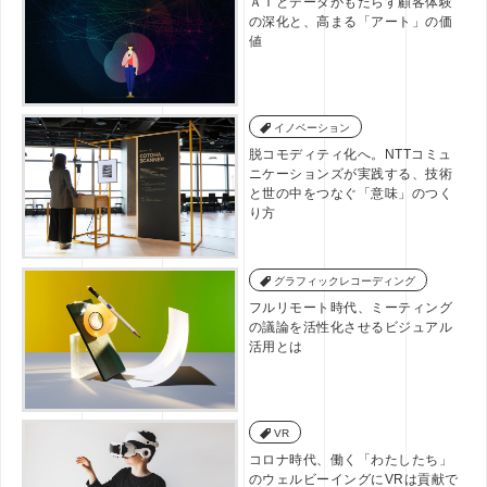
ＡＩとデータがもたらす顧客体験
の深化と、高まる「アート」の価
値
イノベーション
脱コモディティ化へ。NTTコミュ
ニケーションズが実践する、技術
と世の中をつなぐ「意味」のつく
り方
グラフィックレコーディング
フルリモート時代、ミーティング
の議論を活性化させるビジュアル
活用とは
VR
コロナ時代、働く「わたしたち」
のウェルビーイングにVRは貢献で