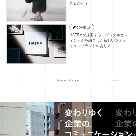
きるのか？
COVID-19
HATRAが提案する、デジタルとフ
ィジカルを融合した新しいファッ
ションブランドのあり方
View More
View More