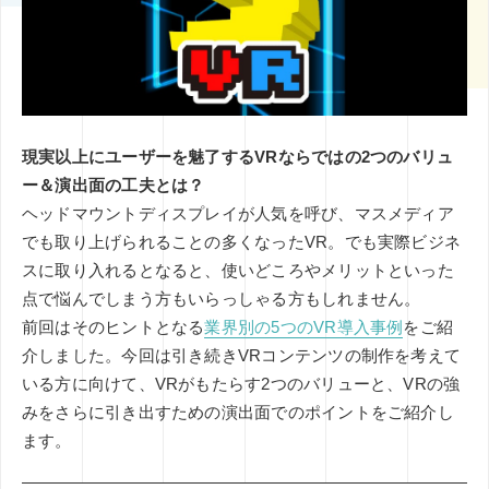
その他
ミエナイモノを可視化
グラフィックレコーディング
印刷技術
レタッチ
AI
企業のブランディング事例
アイデアのタネ
基礎知識
インナーブランディング
SDGs
COVID-19
特集
イノベーション
DX
現実以上にユーザーを魅了するVRならではの2つのバリュ
CX
五感
コンテンツマーケティング
ー＆演出面の工夫とは？
ヘッドマウントディスプレイが人気を呼び、マスメディア
でも取り上げられることの多くなったVR。でも実際ビジネ
スに取り入れるとなると、使いどころやメリットといった
点で悩んでしまう方もいらっしゃる方もしれません。
前回はそのヒントとなる
業界別の5つのVR導入事例
をご紹
介しました。今回は引き続きVRコンテンツの制作を考えて
いる方に向けて、VRがもたらす2つのバリューと、VRの強
みをさらに引き出すための演出面でのポイントをご紹介し
ます。