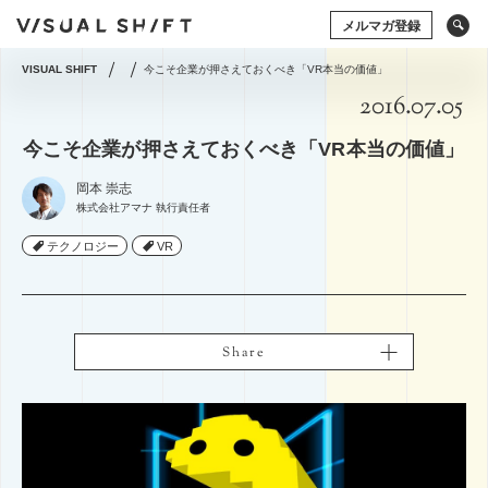
メルマガ登録
VISUAL SHIFT
今こそ企業が押さえておくべき「VR本当の価値」
2016.07.05
キーワードから検索
タグから検索
今こそ企業が押さえておくべき「VR本当の価値」
ドローン
アート×ビジネス
CG
VR
岡本 崇志
ストックフォト
アートフォト
株式会社アマナ 執行責任者
ソーシャルメディア
動画
アマナの事例
テクノロジー
テクノロジー
VR
VR
撮影術
シズル
イベント
タグから検索
グラフィックデザイン
写真の権利
システム開発
ドローン
アート×ビジネス
CG
VR
コミュニティマーケティング
ストックフォト
アートフォト
コミュニケーションデザイン
地方創生／地域活性
Share
Share
ソーシャルメディア
動画
アマナの事例
アプリケーション
空間デザイン
Webサイト
撮影術
プレゼンテーション
企画の立て方
オウンドメディア
Webデザイン
ECサイト
編集・ライティング
用語集
イラスト・マンガ
View All Tag
View All Tag