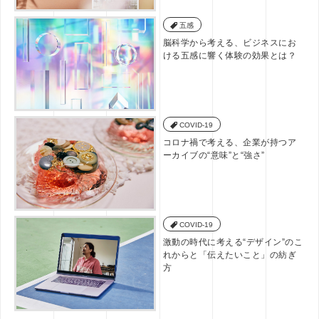
五感
脳科学から考える、ビジネスにお
ける五感に響く体験の効果とは？
COVID-19
コロナ禍で考える、企業が持つア
ーカイブの“意味”と“強さ”
COVID-19
激動の時代に考える“デザイン”のこ
れからと「伝えたいこと」の紡ぎ
方