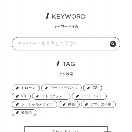
KEYWORD
キーワード検索
TAG
タグ検索
ドローン
ドローン
アート×ビジネス
アート×ビジネス
CG
CG
VR
VR
ストックフォト
ストックフォト
アートフォト
アートフォト
ソーシャルメディア
ソーシャルメディア
動画
動画
アマナの事例
アマナの事例
撮影術
撮影術
View All Tag
View All Tag