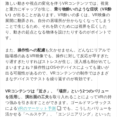
激しい動きや視点の変化を伴うVRコンテンツでは、視覚
と重力にギャップが生じ、
乗り物酔いのような症状（VR酔
い）
が出ることがあります。VR酔いの多くは、VR映像の
展開に翻弄され、自分の居場所が分からなくなってしまう
ことで生じるため、それを防ぐためには視界を広くした
り、動きの起点となる物体を設けたりするのがポイントで
す。
また、
操作性への配慮
も欠かせません。どんなにリアルで
臨場感のあるVR映像でも、操作に対して反応が早すぎた
り遅すぎたりすればストレスが生じ、没入感も削がれてし
まいますよね？操作性はOSやデバイスによっても違いが
出る可能性があるので、VRコンテンツの制作ではさまざ
まなデバイスでテストを繰り返すのが有効です。
VRコンテンツは「近さ」、「場所」という2つのバリュー
を活用
し、
演出面の工夫
を取り入れることによってVRの持
つ強みを引き出すことができます。ゴールドマンサックス
による
VRのマーケット予測
でも、こうしたバリューを
活かせる「ヘルスケア」、「エンジニアリング」といった