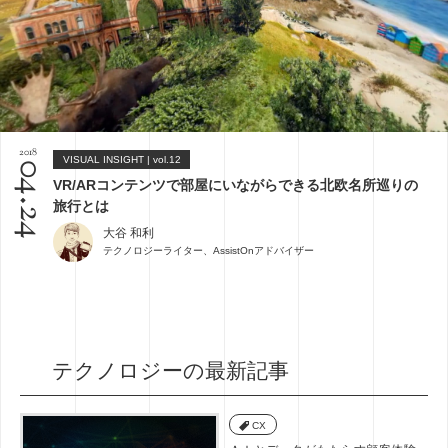
2018
VISUAL INSIGHT | vol.12
04.24
VR/ARコンテンツで部屋にいながらできる北欧名所巡りの
旅行とは
大谷 和利
テクノロジーライター、AssistOnアドバイザー
テクノロジーの最新記事
CX