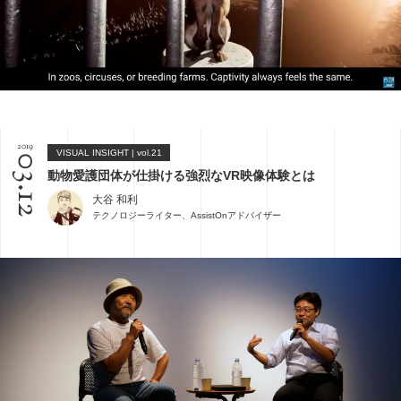
2019
VISUAL INSIGHT | vol.21
03.12
動物愛護団体が仕掛ける強烈なVR映像体験とは
大谷 和利
テクノロジーライター、AssistOnアドバイザー