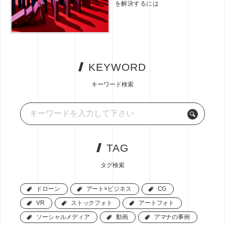
を解決するには
KEYWORD
キーワード検索
TAG
タグ検索
ドローン
ドローン
アート×ビジネス
アート×ビジネス
CG
CG
VR
VR
ストックフォト
ストックフォト
アートフォト
アートフォト
ソーシャルメディア
ソーシャルメディア
動画
動画
アマナの事例
アマナの事例