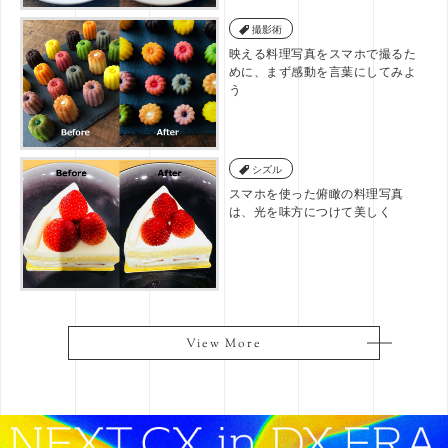
撮影術
映える料理写真をスマホで撮るた
めに、まず感動を言葉にしてみよ
う
シズル
スマホを使った俯瞰の料理写真
は、光を味方につけて美しく
View More
View More