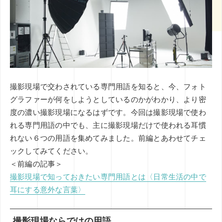
その他
ミエナイモノを可視化
グラフィックレコーディング
印刷技術
レタッチ
AI
企業のブランディング事例
アイデアのタネ
基礎知識
インナーブランディング
SDGs
COVID-19
特集
イノベーション
DX
CX
五感
コンテンツマーケティング
撮影現場で交わされている専門用語を知ると、今、フォト
デザインシンキング
ブックガイド
課題設定
グラファーが何をしようとしているのかがわかり、より密
度の濃い撮影現場になるはずです。今回は撮影現場で使わ
れる専門用語の中でも、主に撮影現場だけで使われる耳慣
れない６つの用語を集めてみました。前編とあわせてチェ
ックしてみてください。
＜前編の記事＞
撮影現場で知っておきたい専門用語とは〈日常生活の中で
耳にする意外な言葉〉
撮影現場ならではの用語