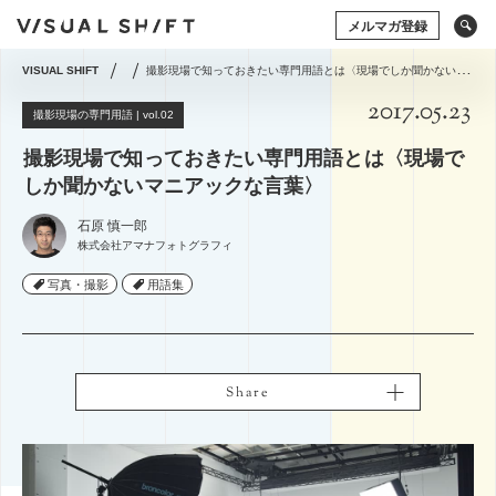
メルマガ登録
VISUAL SHIFT
撮影現場で知っておきたい専門用語とは〈現場でしか聞かないマニアックな言葉〉
2017.05.23
キーワードから検索
タグから検索
撮影現場の専門用語 | vol.02
撮影現場で知っておきたい専門用語とは〈現場で
ドローン
アート×ビジネス
CG
VR
しか聞かないマニアックな言葉〉
ストックフォト
アートフォト
ソーシャルメディア
動画
アマナの事例
石原 慎一郎
株式会社アマナフォトグラフィ
撮影術
シズル
イベント
タグから検索
写真・撮影
写真・撮影
用語集
用語集
グラフィックデザイン
写真の権利
システム開発
ドローン
アート×ビジネス
CG
VR
コミュニティマーケティング
ストックフォト
アートフォト
コミュニケーションデザイン
地方創生／地域活性
ソーシャルメディア
動画
アマナの事例
アプリケーション
空間デザイン
Webサイト
Share
Share
撮影術
プレゼンテーション
企画の立て方
オウンドメディア
Webデザイン
ECサイト
編集・ライティング
用語集
イラスト・マンガ
View All Tag
View All Tag