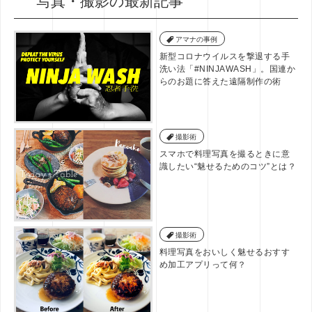
写真・撮影の最新記事
アマナの事例
新型コロナウイルスを撃退する手
洗い法「#NINJAWASH」。国連か
らのお題に答えた遠隔制作の術
撮影術
スマホで料理写真を撮るときに意
識したい“魅せるためのコツ”とは？
撮影術
料理写真をおいしく魅せるおすす
め加工アプリって何？