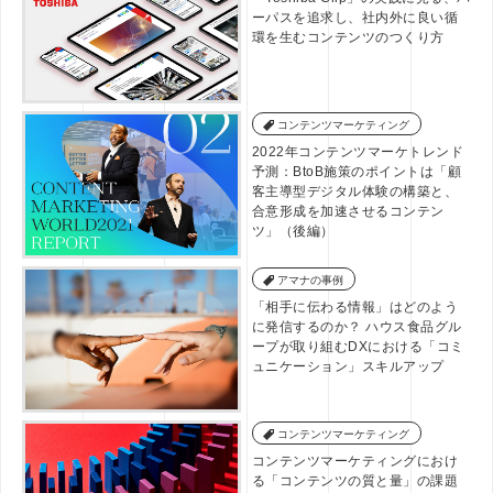
ーパスを追求し、社内外に良い循
環を生むコンテンツのつくり方
コンテンツマーケティング
2022年コンテンツマーケトレンド
予測：BtoB施策のポイントは「顧
客主導型デジタル体験の構築と、
合意形成を加速させるコンテン
ツ」（後編）
アマナの事例
「相手に伝わる情報」はどのよう
に発信するのか？ ハウス食品グル
ープが取り組むDXにおける「コミ
ュニケーション」スキルアップ
コンテンツマーケティング
コンテンツマーケティングにおけ
る「コンテンツの質と量」の課題