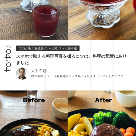
2019
プロが教える撮影術 | vol.01 スマホ基本編
04.04
スマホで映える料理写真を撮るコツは、料理の配置にあり
ました
大手 仁志
株式会社ヒュー 代表取締役／シズルディレクター／フォトグラファー