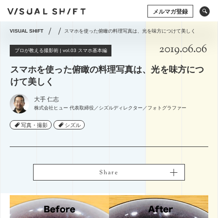
メルマガ登録
VISUAL SHIFT
スマホを使った俯瞰の料理写真は、光を味方につけて美しく
2019.06.06
キーワードから検索
タグから検索
プロが教える撮影術 | vol.03 スマホ基本編
スマホを使った俯瞰の料理写真は、光を味方につ
ドローン
アート×ビジネス
CG
VR
けて美しく
ストックフォト
アートフォト
ソーシャルメディア
動画
アマナの事例
大手 仁志
株式会社ヒュー 代表取締役／シズルディレクター／フォトグラファー
撮影術
シズル
イベント
タグから検索
写真・撮影
写真・撮影
シズル
シズル
グラフィックデザイン
写真の権利
システム開発
ドローン
アート×ビジネス
CG
VR
コミュニティマーケティング
ストックフォト
アートフォト
コミュニケーションデザイン
地方創生／地域活性
ソーシャルメディア
動画
アマナの事例
アプリケーション
空間デザイン
Webサイト
Share
Share
撮影術
プレゼンテーション
企画の立て方
オウンドメディア
Webデザイン
ECサイト
編集・ライティング
用語集
イラスト・マンガ
View All Tag
View All Tag