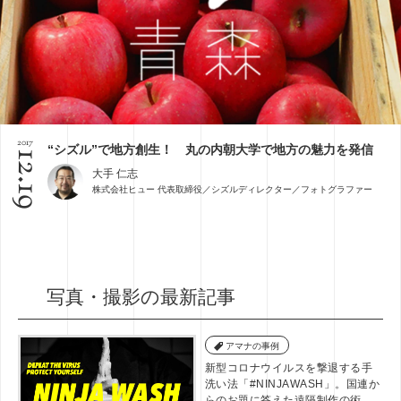
2017
“シズル”で地方創生！ 丸の内朝大学で地方の魅力を発信
12.19
大手 仁志
株式会社ヒュー 代表取締役／シズルディレクター／フォトグラファー
写真・撮影の最新記事
アマナの事例
新型コロナウイルスを撃退する手
洗い法「#NINJAWASH」。国連か
らのお題に答えた遠隔制作の術