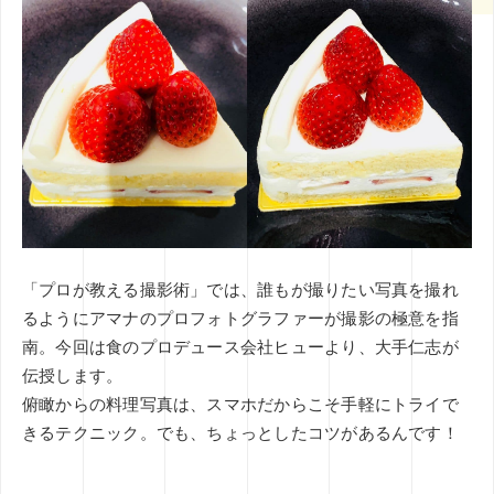
その他
ミエナイモノを可視化
グラフィックレコーディング
印刷技術
レタッチ
AI
企業のブランディング事例
アイデアのタネ
基礎知識
インナーブランディング
SDGs
COVID-19
特集
イノベーション
DX
CX
五感
コンテンツマーケティング
デザインシンキング
ブックガイド
課題設定
「プロが教える撮影術」では、誰もが撮りたい写真を撮れ
るようにアマナのプロフォトグラファーが撮影の極意を指
南。今回は食のプロデュース会社ヒューより、大手仁志が
伝授します。
俯瞰からの料理写真は、スマホだからこそ手軽にトライで
きるテクニック。でも、ちょっとしたコツがあるんです！