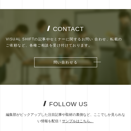
CONTACT
VISUAL SHIFTの記事やセミナーに関するお問い
合わせ、転載の
ご依頼など、各種ご相談を受け付けております。
問い合わせる
問い合わせる
FOLLOW US
編集部がピックアップした注目記事や取材の裏側など、ここでしか見られな
い情報を配信！
サンプルはこちら。