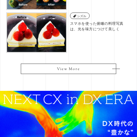
シズル
スマホを使った俯瞰の料理写真
は、光を味方につけて美しく
View More
View More