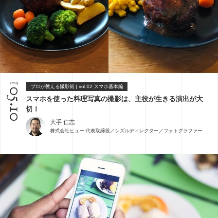
2019
プロが教える撮影術 | vol.02 スマホ基本編
05.10
スマホを使った料理写真の撮影は、主役が生きる演出が大
切！
大手 仁志
株式会社ヒュー 代表取締役／シズルディレクター／フォトグラファー