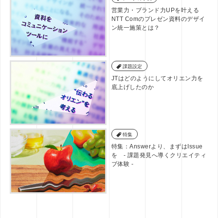
営業力・ブランド力UPを叶える
NTT Comのプレゼン資料のデザイ
ン統一施策とは？
課題設定
JTはどのようにしてオリエン力を
底上げしたのか
特集
特集：Answerより、まずはIssue
を - 課題発見へ導くクリエイティ
ブ体験 -