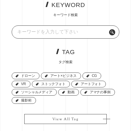
KEYWORD
キーワード検索
TAG
タグ検索
ドローン
ドローン
アート×ビジネス
アート×ビジネス
CG
CG
VR
VR
ストックフォト
ストックフォト
アートフォト
アートフォト
ソーシャルメディア
ソーシャルメディア
動画
動画
アマナの事例
アマナの事例
撮影術
撮影術
View All Tag
View All Tag